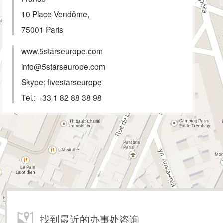
10 Place Vendôme,
75001
Paris
www.5starseurope.com
info@5starseurope.com
Skype: fivestarseurope
Tel.:
+33 1 82 88 38 98
找到最近的办事处咨询