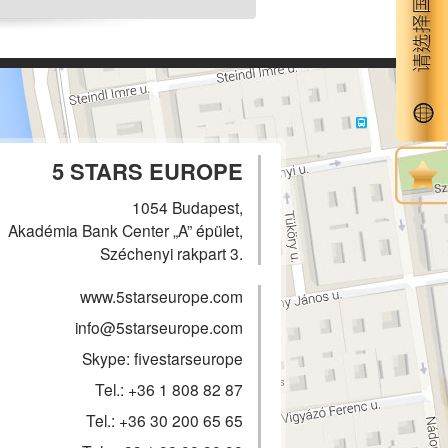
5 STARS EUROPE
1054 Budapest,
Akadémia Bank Center „A” épület,
Széchenyi rakpart 3.
www.5starseurope.com
info@5starseurope.com
Skype: fivestarseurope
Tel.:
+36 1 808 82 87
Tel.:
+36 30 200 65 65